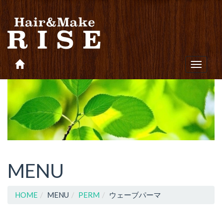
Toggle
navigat
MENU
HOME
MENU
PERM
ウェーブパーマ