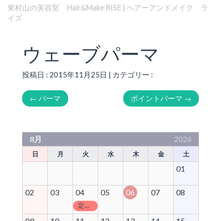
東村山の美容室 Hair&Make RISE | ヘアーアンドメイク ラ
イズ
ウェーブパーマ
投稿日 : 2015年11月25日 | カテゴリー :
←
パーマ
ポイントパーマ
→
8月
2026
日
月
火
水
木
金
土
01
02
03
04
05
06
07
08
定休日
09
10
11
12
13
14
15