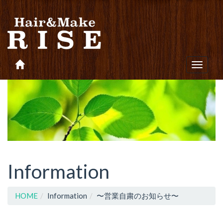
Toggle
navigat
Information
HOME
Information
〜営業自粛のお知らせ〜