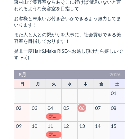
東村山で美容室ならあそこに行けば間違いないと言
われるような美容室を目指して
お客様と末永いお付き合いができるよう努力してま
いります！
また人と人との繋がりを大事に、社会貢献できる美
容室を目指しております！
是非一度Hair&Make RISEへお越し頂けたら嬉しいで
す┏○))
8月
2026
日
月
火
水
木
金
土
01
02
03
04
05
06
07
08
定休日
09
10
11
12
13
14
15
定休日